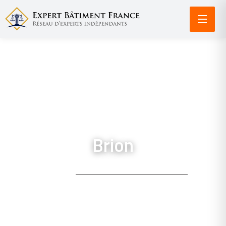
Brion
ACCUEIL /
EXPERTISE BÂTIMENT À BRION