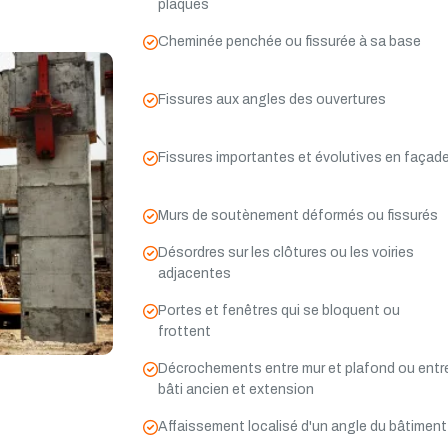
plaques
Cheminée penchée ou fissurée à sa base
Fissures aux angles des ouvertures
Fissures importantes et évolutives en façad
Murs de soutènement déformés ou fissurés
Désordres sur les clôtures ou les voiries
adjacentes
Portes et fenêtres qui se bloquent ou
frottent
Décrochements entre mur et plafond ou entr
bâti ancien et extension
Affaissement localisé d'un angle du bâtiment