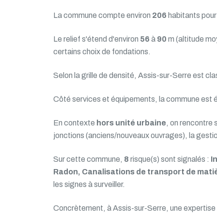
La commune compte environ
206
habitants pou
Le relief s'étend d'environ
56
à
90
m (altitude m
certains choix de fondations.
Selon la grille de densité, Assis-sur-Serre est cl
Côté services et équipements, la commune est 
En contexte
hors unité urbaine
, on rencontre 
jonctions (anciens/nouveaux ouvrages), la gestion 
Sur cette commune,
8
risque(s) sont signalés :
I
Radon, Canalisations de transport de mati
les signes à surveiller.
Concrètement, à Assis-sur-Serre, une expertise p