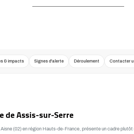
ACCUEIL /
EXPERTISE BÂTIMENT À ASSIS-SUR-SERRE
es & impacts
Signes d'alerte
Déroulement
Contacter u
 de Assis-sur-Serre
isne (02) en région Hauts-de-France, présente un cadre plutôt rur