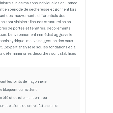
inistre sur les maisons individuelles en France.
ent en période de sécheresse et gonflent lors
uant des mouvements différentiels des
 sont visibles : fissures structurelles en
dres de portes et fenêtres, décollements
tion. L'environnement immédiat aggrave le
esoin hydrique, mauvaise gestion des eaux
t. L'expert analyse le sol, les fondations et la
r déterminer si les désordres sont stabilisés
ivant les joints de maçonnerie
se bloquent ou frottent
n été et se referment en hiver
r et plafond ou entre bâti ancien et