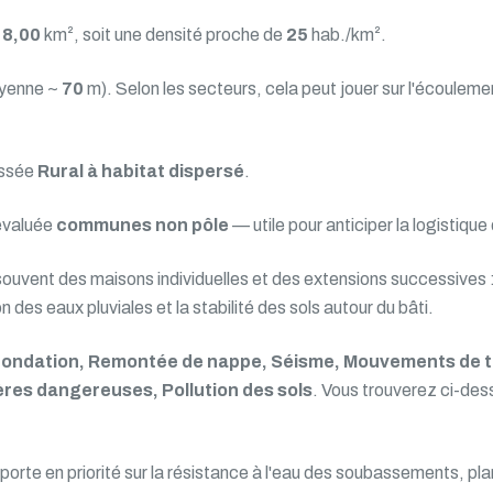
r
8,00
km², soit une densité proche de
25
hab./km².
oyenne ~
70
m). Selon les secteurs, cela peut jouer sur l'écouleme
assée
Rural à habitat dispersé
.
évaluée
communes non pôle
— utile pour anticiper la logistique
souvent des maisons individuelles et des extensions successives : 
des eaux pluviales et la stabilité des sols autour du bâti.
nondation, Remontée de nappe, Séisme, Mouvements de ter
ères dangereuses, Pollution des sols
. Vous trouverez ci-des
orte en priorité sur la résistance à l'eau des soubassements, pla