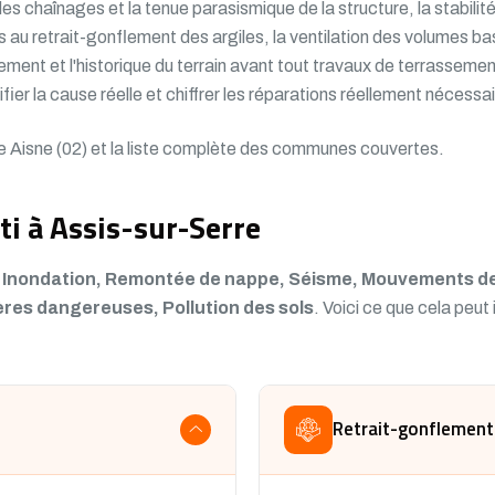
 des chaînages et la tenue parasismique de la structure, la stabili
s au retrait-gonflement des argiles, la ventilation des volumes b
ment et l'historique du terrain avant tout travaux de terrassement
ifier la cause réelle et chiffrer les réparations réellement nécessa
e Aisne (02)
et la liste complète des communes couvertes.
ti à Assis-sur-Serre
:
Inondation, Remontée de nappe, Séisme, Mouvements de t
ères dangereuses, Pollution des sols
. Voici ce que cela peut
Retrait-gonflement 