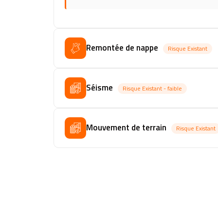
Remontée de nappe
Risque Existant
Séisme
Risque Existant - faible
Mouvement de terrain
Risque Existant