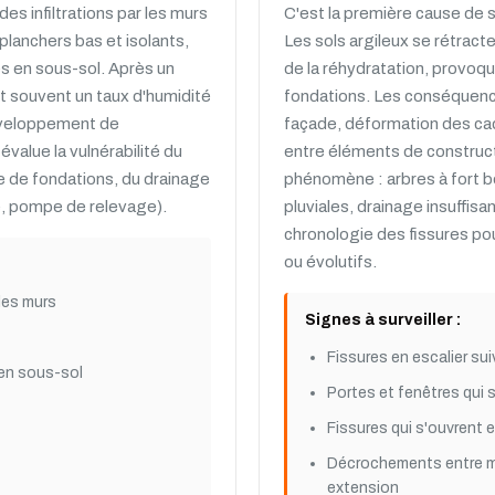
es infiltrations par les murs
C'est la première cause de s
planchers bas et isolants,
Les sols argileux se rétract
s en sous-sol. Après un
de la réhydratation, provoq
t souvent un taux d'humidité
fondations. Les conséquences
développement de
façade, déformation des ca
évalue la vulnérabilité du
entre éléments de construc
pe de fondations, du drainage
phénomène : arbres à fort b
e, pompe de relevage).
pluviales, drainage insuffisan
chronologie des fissures pou
ou évolutifs.
les murs
Signes à surveiller :
Fissures en escalier su
en sous-sol
Portes et fenêtres qui 
Fissures qui s'ouvrent e
Décrochements entre mu
extension