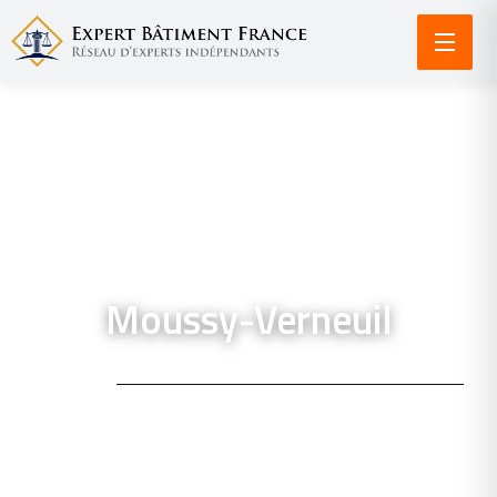
Moussy-Verneuil
ACCUEIL /
EXPERTISE BÂTIMENT À MOUSSY-VERNEUIL