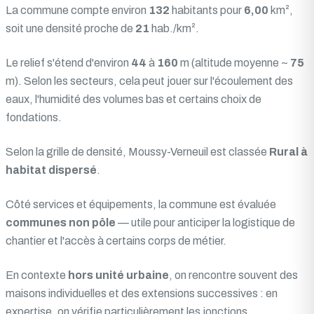
La commune compte environ
132
habitants pour
6,00
km²,
soit une densité proche de
21
hab./km².
Le relief s'étend d'environ
44
à
160
m (altitude moyenne ~
75
m). Selon les secteurs, cela peut jouer sur l'écoulement des
eaux, l'humidité des volumes bas et certains choix de
fondations.
Selon la grille de densité, Moussy-Verneuil est classée
Rural à
habitat dispersé
.
Côté services et équipements, la commune est évaluée
communes non pôle
— utile pour anticiper la logistique de
chantier et l'accès à certains corps de métier.
En contexte
hors unité urbaine
, on rencontre souvent des
maisons individuelles et des extensions successives : en
expertise, on vérifie particulièrement les jonctions