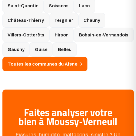
Saint-Quentin
Soissons
Laon
Château-Thierry
Tergnier
Chauny
Villers-Cotterêts
Hirson
Bohain-en-Vermandois
Gauchy
Guise
Belleu
Toutes les communes du Aisne
Faites analyser votre
bien à Moussy-Verneuil
Fissures, humidité, malfaçons, sinistre ? Un