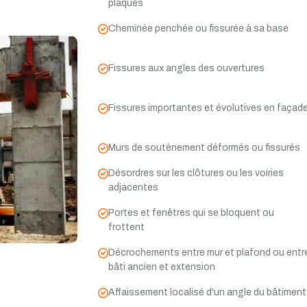
plaques
Cheminée penchée ou fissurée à sa base
Fissures aux angles des ouvertures
Fissures importantes et évolutives en façad
Murs de soutènement déformés ou fissurés
Désordres sur les clôtures ou les voiries
adjacentes
Portes et fenêtres qui se bloquent ou
frottent
Décrochements entre mur et plafond ou entr
bâti ancien et extension
Affaissement localisé d'un angle du bâtiment