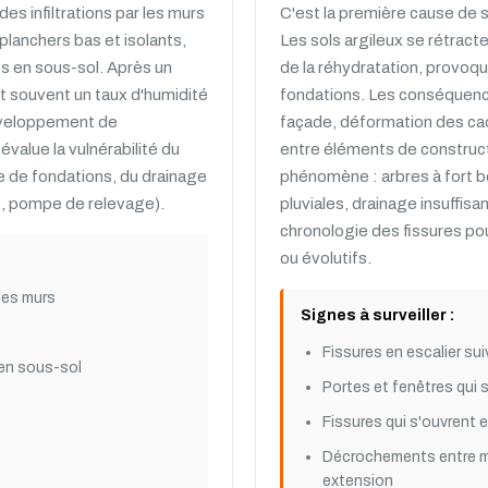
es infiltrations par les murs
C'est la première cause de s
planchers bas et isolants,
Les sols argileux se rétract
s en sous-sol. Après un
de la réhydratation, provoq
t souvent un taux d'humidité
fondations. Les conséquences
développement de
façade, déformation des ca
évalue la vulnérabilité du
entre éléments de construc
pe de fondations, du drainage
phénomène : arbres à fort b
e, pompe de relevage).
pluviales, drainage insuffisan
chronologie des fissures pou
ou évolutifs.
les murs
Signes à surveiller :
Fissures en escalier su
en sous-sol
Portes et fenêtres qui 
Fissures qui s'ouvrent e
Décrochements entre mu
extension