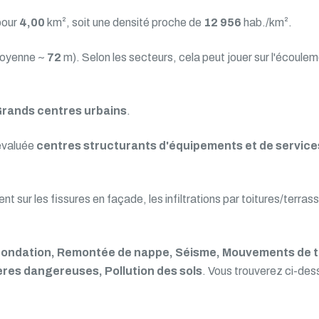
pour
4,00
km², soit une densité proche de
12 956
hab./km².
moyenne ~
72
m). Selon les secteurs, cela peut jouer sur l'écoule
rands centres urbains
.
évaluée
centres structurants d'équipements et de service
nt sur les fissures en façade, les infiltrations par toitures/terra
nondation, Remontée de nappe, Séisme, Mouvements de ter
ères dangereuses, Pollution des sols
. Vous trouverez ci-des