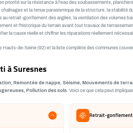
 priorité sur la résistance à l'eau des soubassements, planchers 
s chaînages et la tenue parasismique de la structure, la stabilité 
s au retrait-gonflement des argiles, la ventilation des volumes b
ment et l'historique du terrain avant tout travaux de terrassement
ifier la cause réelle et chiffrer les réparations réellement nécessa
le Hauts-de-Seine (92)
et la liste complète des communes couver
ti à Suresnes
ation, Remontée de nappe, Séisme, Mouvements de terrain
gereuses, Pollution des sols
. Voici ce que cela peut impliquer
Retrait-gonflement 