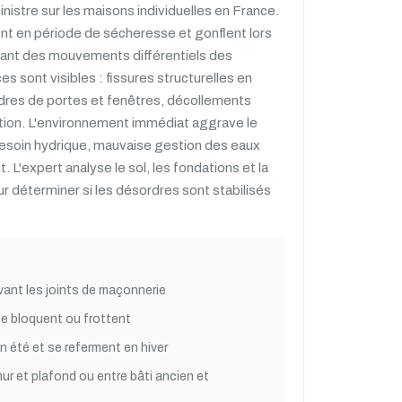
inistre sur les maisons individuelles en France.
ent en période de sécheresse et gonflent lors
uant des mouvements différentiels des
 sont visibles : fissures structurelles en
dres de portes et fenêtres, décollements
tion. L'environnement immédiat aggrave le
esoin hydrique, mauvaise gestion des eaux
t. L'expert analyse le sol, les fondations et la
r déterminer si les désordres sont stabilisés
ivant les joints de maçonnerie
se bloquent ou frottent
n été et se referment en hiver
r et plafond ou entre bâti ancien et