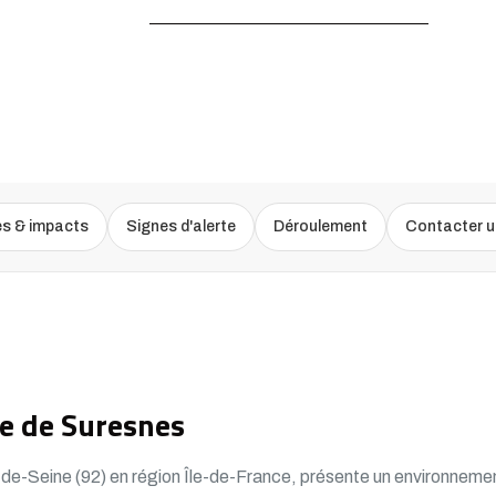
ACCUEIL /
EXPERTISE BÂTIMENT À SURESNES
es & impacts
Signes d'alerte
Déroulement
Contacter u
e de Suresnes
-Seine (92) en région Île-de-France, présente un environnement 