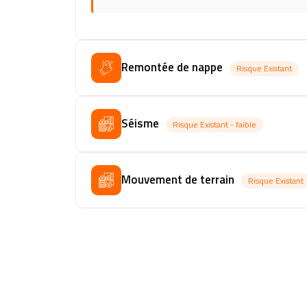
Remontée de nappe
Risque Existant
Séisme
Risque Existant - faible
Mouvement de terrain
Risque Existant